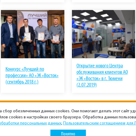
Открытие нового Центра
Конкурс «Лучший по
обслуживания клиентов АО
профессии» АО «ЭК «Восток»
«ЭК «Восток» в г. Тюмени
(сентябрь 2018 г.)
(2.07.2019)
1
2
на сбор обезличенных данных cookies. Они помогают делать этот сайт у
Следующая страница
лов cookies в настройках своего браузера. Обработка данных пользов
обработки персональных данных
,
Пользовательским соглашением для 
Понятно