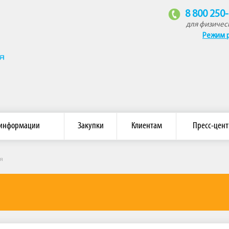
8 800 250
для физичес
Режим 
омпания «Восток»
 информации
Закупки
Клиентам
Пресс-цент
я