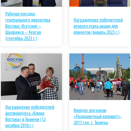
Рабочая поездка
генерального директора
Награждение победителей
Востока: Исетское –
второго этапа акции для
Шадринск – Курган
клиентов (январь 2023 г.)
(сентябрь 2023 г.)
Награждение победителей
Конкурс рисунков
фотоконкурса «Блики
«Разноцветный киловатт»,
Востока» в Тюмени (12
2013 год, г. Тюмень
октября 2018 г.)