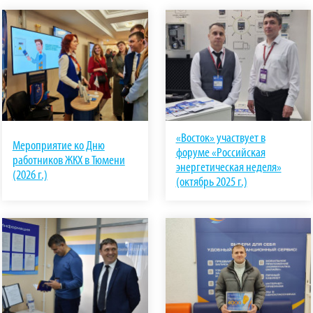
«Восток» участвует в
Мероприятие ко Дню
форуме «Российская
работников ЖКХ в Тюмени
энергетическая неделя»
(2026 г.)
(октябрь 2025 г.)