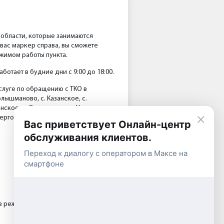
 области, которые занимаются
вас маркер справа, вы сможете
ежимом работы пункта.
отает в будние дни с 9:00 до 18:00.
слуге по обращению с ТКО в
олышманово, с. Казанское, с.
нское, с. Омутинское, с. Упорово, с.
×
ергосбыт Тюмень».
Вас приветствует Онлайн-центр
обслуживания клиентов.
Переход к диалогу с оператором в Максе на
смартфоне
 режиме «Показать список».