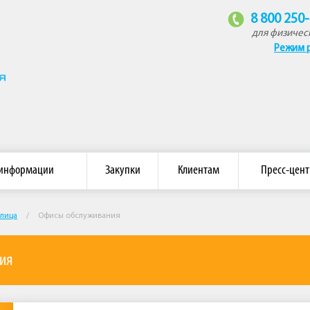
8 800 250
для физичес
Режим 
омпания «Восток»
 информации
Закупки
Клиентам
Пресс-цент
лица
/
Офисы обслуживания
ия