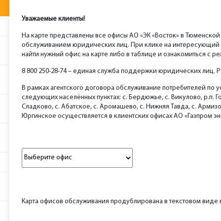
Уважаемые клиенты!
На карте представлены все офисы АО «ЭК «Восток» в Тюменской
обслуживанием юридических лиц. При клике на интересующий 
найти нужный офис на карте либо в таблице и ознакомиться с р
8 800 250-28-74 – единая служба поддержки юридических лиц. Раб
В рамках агентского договора обслуживание потребителей по у
следующих населённых пунктах: с. Бердюжье, с. Викулово, р.п. Г
Сладково, с. Абатское, с. Аромашево, с. Нижняя Тавда, с. Армизо
Юргинское осуществляется в клиентских офисах АО «Газпром эн
Выбор офиса обслуживания
Карта офисов обслуживания продублирована в текстовом виде в