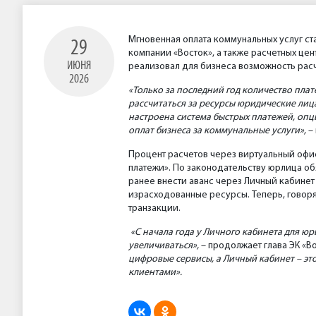
Мгновенная оплата коммунальных услуг с
29
компании «Восток», а также расчетных цен
ИЮНЯ
реализовал для бизнеса возможность расч
2026
«Только за последний год количество плат
рассчитаться за ресурсы юридические лиц
настроена система быстрых платежей, опц
оплат бизнеса за коммунальные услуги»,
– 
Процент расчетов через виртуальный офи
платежи». По законодательству юрлица об
ранее внести аванс через Личный кабинет 
израсходованные ресурсы. Теперь, говор
транзакции.
«С начала года у Личного кабинета для юр
увеличиваться»,
– продолжает глава ЭК «В
цифровые сервисы, а Личный кабинет – эт
клиентами».